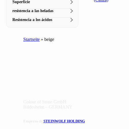
Superficie
resistencia a las heladas
Resistencia a los ácidos
Startseite
»
beige
Colour of Stone GmbH
Hildesheim – GERMANY
Empresa de
STEINWOLF HOLDING