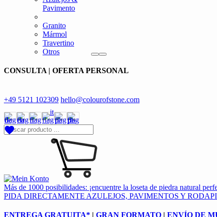
Pavimento
Granito
Mármol
Travertino
Otros
CONSULTA | OFERTA PERSONAL
+49 5121 102309
hello@colourofstone.com
Más de 1000 posibilidades: ¡encuentre la loseta de piedra natural perf
PIDA DIRECTAMENTE AZULEJOS, PAVIMENTOS Y RODAP
ENTREGA GRATUITA*
|
GRAN FORMATO
|
ENVÍO DE 