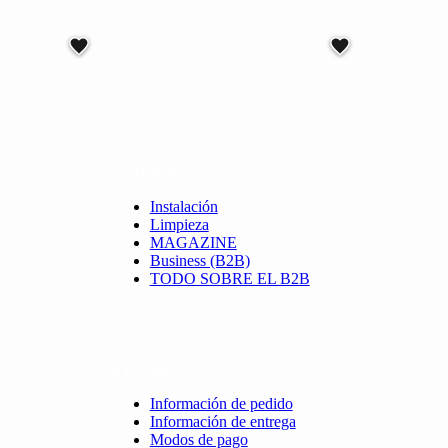
múltiples
múltiples
variantes.
variantes.
Las
Las
opciones
opciones
se
se
pueden
pueden
elegir
elegir
en
en
la
la
SERVICIO
página
página
de
de
Instalación
producto
producto
Limpieza
MAGAZINE
Business (B2B)
TODO SOBRE EL B2B
AYUDA
Información de pedido
Información de entrega
Modos de pago