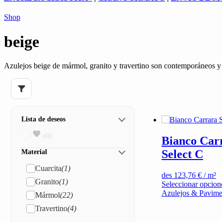
Shop
beige
Azulejos beige de mármol, granito y travertino son contemporáneos y
Lista de deseos
(0)
Bianco Car
Select C
Material
Cuarcita
(1)
des
123,76
€
/ m²
Granito
(1)
Seleccionar opcion
Azulejos & Pavime
Mármol
(22)
Travertino
(4)