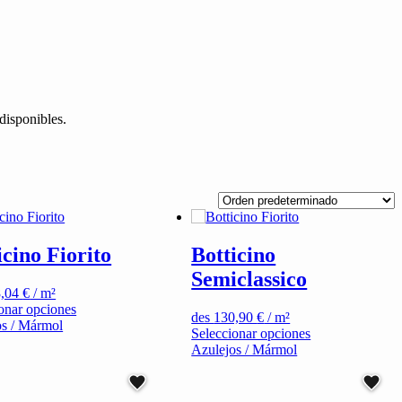
disponibles.
icino Fiorito
Botticino
Semiclassico
8,04
€
/ m²
Este
onar opciones
des
130,90
€
/ m²
producto
os / Mármol
Este
Seleccionar opciones
tiene
producto
Azulejos / Mármol
múltiples
tiene
variantes.
múltiples
Las
variantes.