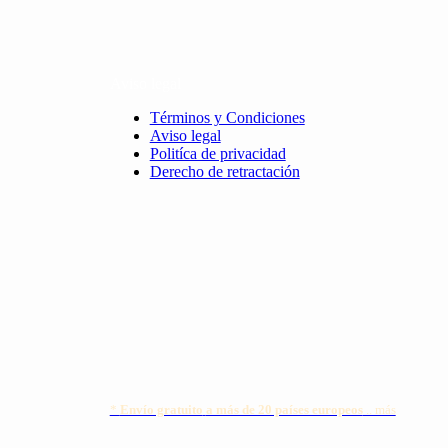
Aviso legal
Términos y Condiciones
Aviso legal
Politíca de privacidad
Derecho de retractación
*
Envío gratuito
a más de 20 países europeos
.. más