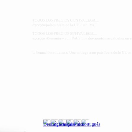
TODOS LOS PRECIOS CON IVA LEGAL.
excepto países fuera de la UE – sin IVA.
TODOS LOS PRECIOS SIN IVA LEGAL.
excepto Alemania – con IVA. / Los descuentos se calculan en el
Información aduanera: Una entrega a un país fuera de la UE es