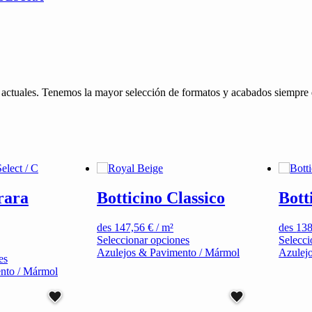
 actuales. Tenemos la mayor selección de formatos y acabados siempre 
rara
Botticino Classico
Bott
des
147,56
€
/ m²
des
13
Este
Seleccionar opciones
Selecci
producto
Azulejos & Pavimento / Mármol
Azulej
Este
es
tiene
producto
nto / Mármol
múltiples
tiene
variantes.
múltiples
Las
variantes.