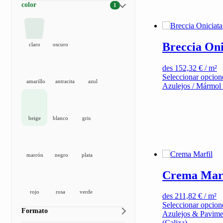
color
1
Breccia Oni
claro
oscuro
des
152,32
€
/ m²
Seleccionar opcion
amarillo
antracita
azul
Azulejos / Mármol
beige
blanco
gris
marrón
negro
plata
Crema Marf
rojo
rosa
verde
des
211,82
€
/ m²
Seleccionar opcion
Formato
Azulejos & Pavime
(Caliza)