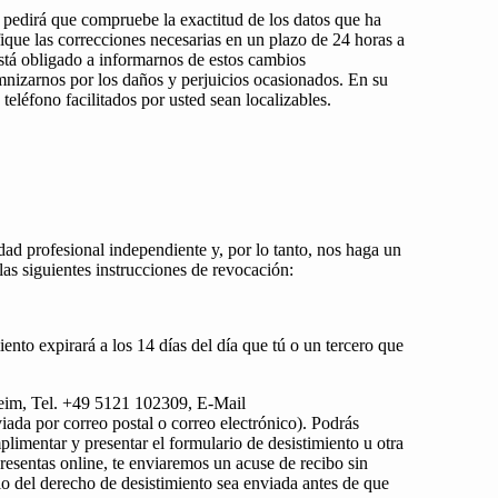
e pedirá que compruebe la exactitud de los datos que ha
que las correcciones necesarias en un plazo de 24 horas a
 está obligado a informarnos de estos cambios
mnizarnos por los daños y perjuicios ocasionados. En su
eléfono facilitados por usted sean localizables.
dad profesional independiente y, por lo tanto, nos haga un
s siguientes instrucciones de revocación:
iento expirará a los 14 días del día que tú o un tercero que
sheim, Tel. +49 5121 102309, E-Mail
iada por correo postal o correo electrónico). Podrás
limentar y presentar el formulario de desistimiento u otra
resentas online, te enviaremos un acuse de recibo sin
cio del derecho de desistimiento sea enviada antes de que