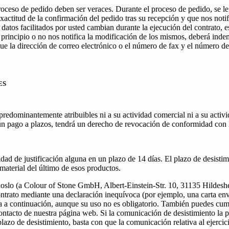
proceso de pedido deben ser veraces. Durante el proceso de pedido, se l
titud de la confirmación del pedido tras su recepción y que nos notifi
s datos facilitados por usted cambian durante la ejecución del contrato,
 principio o no nos notifica la modificación de los mismos, deberá inde
e la dirección de correo electrónico o el número de fax y el número de t
ES
edominantemente atribuibles ni a su actividad comercial ni a su activi
pago a plazos, tendrá un derecho de revocación de conformidad con la
idad de justificación alguna en un plazo de 14 días. El plazo de desistim
n material del último de esos productos.
árnoslo (a Colour of Stone GmbH, Albert-Einstein-Str. 10, 31135 Hilde
ntrato mediante una declaración inequívoca (por ejemplo, una carta env
ra a continuación, aunque su uso no es obligatorio. También puedes cump
ntacto de nuestra página web. Si la comunicación de desistimiento la p
plazo de desistimiento, basta con que la comunicación relativa al ejerci