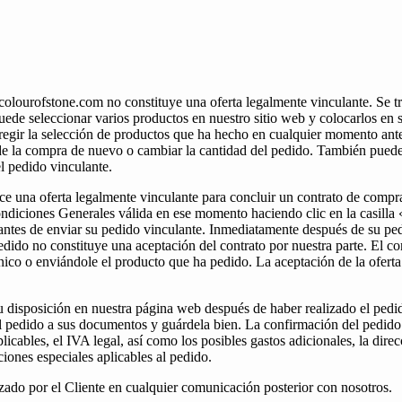
colourofstone.com no constituye una oferta legalmente vinculante. Se t
Puede seleccionar varios productos en nuestro sitio web y colocarlos en
regir la selección de productos que ha hecho en cualquier momento antes
de la compra de nuevo o cambiar la cantidad del pedido. También puede c
l pedido vinculante.
ce una oferta legalmente vinculante para concluir un contrato de compr
Condiciones Generales válida en ese momento haciendo clic en la casilla
antes de enviar su pedido vinculante. Inmediatamente después de su ped
dido no constituye una aceptación del contrato por nuestra parte. El co
co o enviándole el producto que ha pedido. La aceptación de la oferta p
u disposición en nuestra página web después de haber realizado el pedid
del pedido a sus documentos y guárdela bien. La confirmación del pedido
licables, el IVA legal, así como los posibles gastos adicionales, la direc
iones especiales aplicables al pedido.
zado por el Cliente en cualquier comunicación posterior con nosotros.