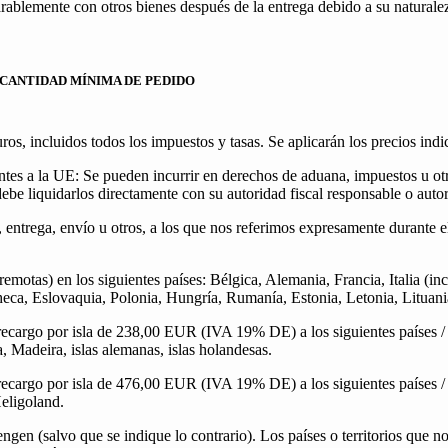
arablemente con otros bienes después de la entrega debido a su naturale
/ CANTIDAD MÍNIMA DE PEDIDO
euros, incluidos todos los impuestos y tasas. Se aplicarán los precios in
ntes a la UE: Se pueden incurrir en derechos de aduana, impuestos u otras
be liquidarlos directamente con su autoridad fiscal responsable o auto
 entrega, envío u otros, a los que nos referimos expresamente durante el
remotas) en los siguientes países: Bélgica, Alemania, Francia, Italia (i
Checa, Eslovaquia, Polonia, Hungría, Rumanía, Estonia, Letonia, Litua
n recargo por isla de 238,00 EUR (IVA 19% DE) a los siguientes países /
a, Madeira, islas alemanas, islas holandesas.
n recargo por isla de 476,00 EUR (IVA 19% DE) a los siguientes países /
Heligoland.
gen (salvo que se indique lo contrario). Los países o territorios que no