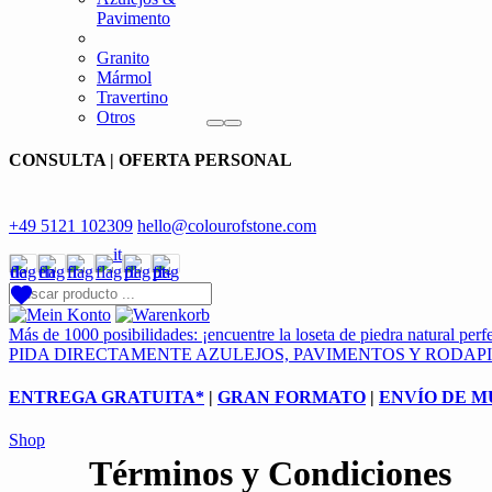
Pavimento
Granito
Mármol
Travertino
Otros
CONSULTA | OFERTA PERSONAL
+49 5121 102309
hello@colourofstone.com
Más de 1000 posibilidades: ¡encuentre la loseta de piedra natural perf
PIDA DIRECTAMENTE AZULEJOS, PAVIMENTOS Y RODAP
ENTREGA GRATUITA*
|
GRAN FORMATO
|
ENVÍO DE 
Shop
Términos y Condiciones