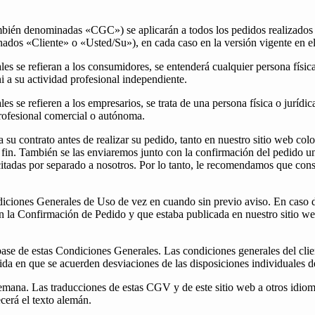
mbién denominadas «CGC») se aplicarán a todos los pedidos realizados a
ados «Cliente» o «Usted/Su»), en cada caso en la versión vigente en e
es se refieran a los consumidores, se entenderá cualquier persona físic
i a su actividad profesional independiente.
 se refieren a los empresarios, se trata de una persona física o jurídic
 profesional comercial o autónoma.
 su contrato antes de realizar su pedido, tanto en nuestro sitio web co
e fin. También se las enviaremos junto con la confirmación del pedido u
itadas por separado a nosotros. Por lo tanto, le recomendamos que cons
iciones Generales de Uso de vez en cuando sin previo aviso. En caso 
con la Confirmación de Pedido y que estaba publicada en nuestro sitio 
ase de estas Condiciones Generales. Las condiciones generales del clie
ida en que se acuerden desviaciones de las disposiciones individuales 
mana. Las traducciones de estas CGV y de este sitio web a otros idioma
ecerá el texto alemán.