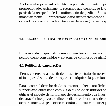
3.5 Los datos personales facilitados por usted durante el 
proporcionado. Asimismo, le rogamos que compruebe la exac
partir de la recepción de la confirmación del pedido. Si lo
inmediatamente. Si proporciona datos incorrectos desde el
calidad de socio contractual, también debe asegurarse de qu
4. DERECHO DE RETRACTACIÓN PARA LOS CONSUMIDOR
En la medida en que usted compre para fines que no sean pr
pedido como consumidor y no acuerde con nosotros ningún 
4.1 Política de cancelación
Tienes el derecho a desistir del presente contrato sin neces
tú indiques, distinto del transportista, adquiera la posesió
Para ejercer el derecho de desistimiento, deberás notific
support@colourofstone.com ) la decisión de desistir del co
utilizar el modelo de formulario de desistimiento que figu
declaración inequívoca online mediante el formulario de co
demora indebida. (ej. correo electrónico). Para cumplir el 