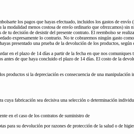
bolsarte los pagos que hayas efectuado, incluidos los gastos de envío (c
 a la modalidad menos costosa de envío ordinario que ofrezcamos) sin n
s de tu decisión de desistir del presente contrato. El reembolso se real
acordado expresamente lo contrario. No te cobraremos ningún gasto com
e hayas presentado una prueba de la devolución de los productos, según
dar en el plazo de 14 días a partir de la fecha en que nos comuniques t
os antes de que haya concluido el plazo de 14 días. El costo de la devo
e los productos si la depreciación es consecuencia de una manipulación 
ara cuya fabricación sea decisiva una selección o determinación individ
nte en el caso de los contratos de suministro de
as para su devolución por razones de protección de la salud o de higien