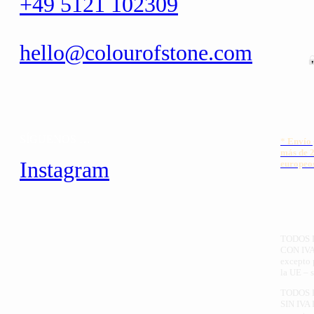
+49 5121 102309
hello@colourofstone.com
SÍGUENOS …
*
Envío 
más de 2
Instagram
europeo
TODOS 
CON IV
excepto 
la UE – s
TODOS 
SIN IVA