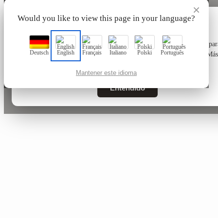
×
Would you like to view this page in your language?
🍪
Este sitio web utiliza únicamente cookies técnicamente necesarias par
Deutsch
English
Français
Italiano
Polski
Português
funcionamiento, sin cookies de seguimiento ni de marketing. Más
información en nuestra
Política de privacidad
.
Mantener este idioma
Entendido