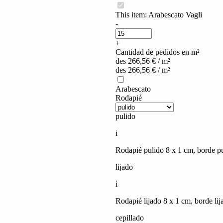
This item:
Arabescato Vagli
Arabescato
-
Vagli
quantity
+
Cantidad de pedidos en m²
des
266,56
€
/ m²
des
266,56
€
/ m²
Arabescato
Rodapié
pulido
i
Rodapié pulido 8 x 1 cm, borde pu
lijado
i
Rodapié lijado 8 x 1 cm, borde lij
cepillado