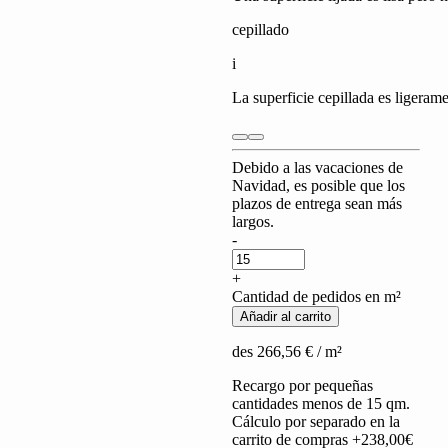
cepillado
i
La superficie cepillada es ligeram
Debido a las vacaciones de
Navidad, es posible que los
plazos de entrega sean más
largos.
Arabescato
-
Vagli
quantity
+
Cantidad de pedidos en m²
Añadir al carrito
des
266,56
€
/ m²
Recargo por pequeñas
cantidades menos de 15 qm.
Cálculo por separado en la
carrito de compras +238,00€