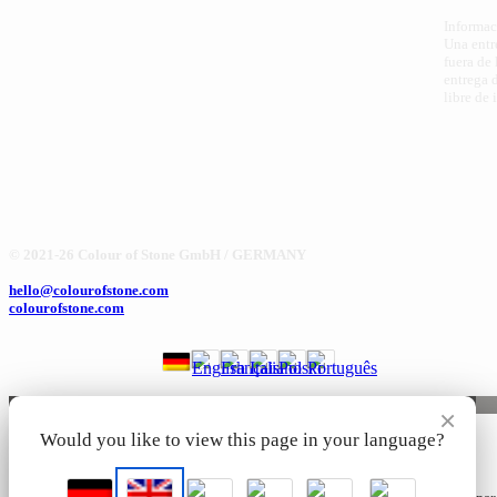
Informac
Una entr
fuera de
entrega 
libre de
© 2021-26 Colour of Stone GmbH / GERMANY
hello@colourofstone.com
colourofstone.com
×
Would you like to view this page in your language?
🍪