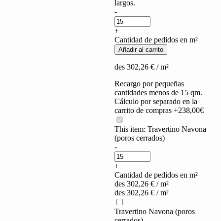
largos.
Travertino
-
Navona
(poros
+
cerrados)
Cantidad de pedidos en m²
quantity
Añadir al carrito
des
302,26
€
/ m²
Recargo por pequeñas
cantidades menos de 15 qm.
Cálculo por separado en la
carrito de compras +238,00€
This item:
Travertino Navona
(poros cerrados)
Travertino
-
Navona
(poros
+
cerrados)
Cantidad de pedidos en m²
quantity
des
302,26
€
/ m²
des
302,26
€
/ m²
Travertino Navona (poros
cerrados)