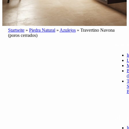
Startseite
»
Piedra Natural
»
Azulejos
»
Travertino Navona
(poros cerrados)
SERVI
I
L
B
(
AYUD
I