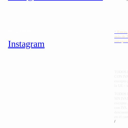
SÍGUENOS …
*
Envío 
más de 2
Instagram
europeo
TODOS 
CON IV
excepto 
la UE – s
TODOS 
SIN IVA
excepto 
con IVA.
descuent
en el car
/