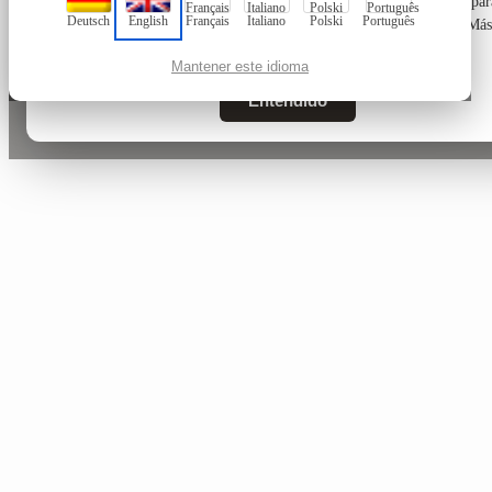
Este sitio web utiliza únicamente cookies técnicamente necesarias par
Deutsch
English
Français
Italiano
Polski
Português
funcionamiento, sin cookies de seguimiento ni de marketing. Más
información en nuestra
Política de privacidad
.
Mantener este idioma
Entendido