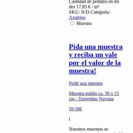
cerrados)
Cantidad de pedidos en ml
quantity
des
17,85
€
/ m²
SKU:
N/D
Categoría:
Azulejos
Muestra
Pida una muestra
y reciba un vale
por el valor de la
muestra!
Pedir una muestra
Muestra pulido ca. 30 x 15
cm - Travertino Navona
59,50€
i
Nuestros muestras se