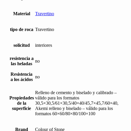
Material
Travertino
tipo de roca
Travertino
solicitud
interiores
resistencia a
no
las heladas
Resistencia
no
a los ácidos
Relleno de cemento y biselado y calibrado –
Propiedades
válido para los formatos
de la
30,5×30,5/61×30,5/40×40/45,7×45,7/60×40,
superficie
Akemi relleno y biselado – válido para los
formatos 60×60/80×80/100×100
Brand
Colour of Stone