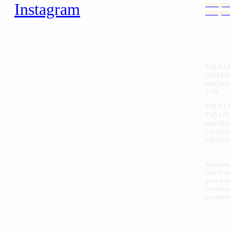
vers plu
Instagram
europée
TOUS L
(TVA LÉ
sauf pay
TVA.
TOUS L
TVA LÉ
sauf All
Les rédu
calculées
Informat
Une livr
pays hor
livraison
exonérée