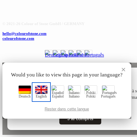
© 2021-26 Colour of Stone GmbH / GERMANY
hello@colourofstone.com
colourofstone.com
×
Would you like to view this page in your language?
🍪
Ce site utilise uniquement des cookies techniquement nécessaires à 
Deutsch
English
Español
Italiano
Polski
Português
fonctionnement, sans cookies de suivi ni de marketing. Plus d’informa
dans notre
Politique de confidentialité
.
Rester dans cette langue
J’ai compris