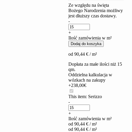
Ze względu na święta
Bożego Narodzenia możliwy
jest dłuższy czas dostawy.
Serizzo
-
quantity
+
Ilość zamówienia w m²
Dodaj do koszyka
od
90,44
€
/ m²
Dopłata za małe ilości niż 15
qm.
Oddzielna kalkulacja w
wózkach na zakupy
+238,00€
This item:
Serizzo
Serizzo
-
quantity
+
Ilość zamówienia w m²
od
90,44
€
/ m²
od
90,44
€
/ m²