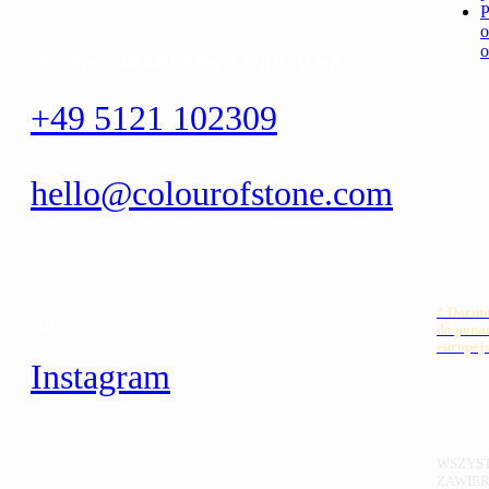
P
o
Doradztwo |
OFERTA INDYWIDUALNA
+49 5121 102309
hello@colourofstone.com
*
Darm
OBSERWUJ NAS …
do pona
europejs
Instagram
WSZYST
ZAWIER