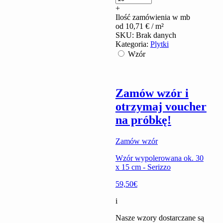
+
Ilość zamówienia w mb
od
10,71
€
/ m²
SKU:
Brak danych
Kategoria:
Plytki
Wzór
Zamów wzór i
otrzymaj voucher
na próbkę!
Zamów wzór
Wzór wypolerowana ok. 30
x 15 cm - Serizzo
59,50€
i
Nasze wzory dostarczane są