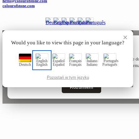
hello@colourofstone.com
colourofstone.com
×
Would you like to view this page in your language?
🍪
Ta strona używa wyłącznie technicznie niezbędnych plików cookie do
Deutsch
English
Español
Français
Italiano
Português
działania – bez plików śledzących ani marketingowych. Więcej inform
naszej
Polityce prywatności
.
Pozostań w tym języku
Rozumiem