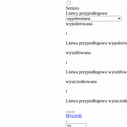
Serizzo
Listwy przypodłogowe
wypolerowana
i
Listwa przypodłogowa wypolerow
wyszlifowana
i
Listwa przypodłogowa wyszlifowa
wyszczotkowana
i
Listwa przypodłogowa wyszczotk
Wyczyść
Serizzo
-
quantity