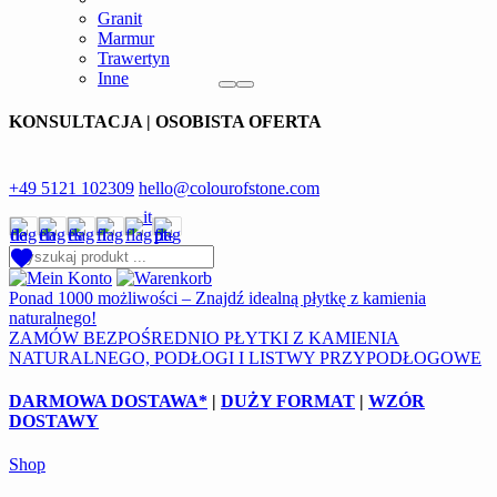
Granit
Marmur
Trawertyn
Inne
KONSULTACJA | OSOBISTA OFERTA
+49 5121 102309
hello@colourofstone.com
Ponad 1000 możliwości – Znajdź idealną płytkę z kamienia
naturalnego!
ZAMÓW BEZPOŚREDNIO PŁYTKI Z KAMIENIA
NATURALNEGO, PODŁOGI I LISTWY PRZYPODŁOGOWE
DARMOWA DOSTAWA*
|
DUŻY FORMAT
|
WZÓR
DOSTAWY
Shop