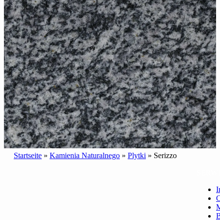
Startseite
»
Kamienia Naturalnego
»
Plytki
»
Serizzo
SERW
I
C
B