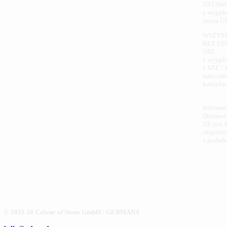
USTAWO
z wyjątk
spoza UE
WSZYST
BEZ U
VAT.
z wyjątk
z VAT. /
naliczan
koszyku
Informac
Dostawa 
UE jest 
eksport
z podatk
© 2021-26 Colour of Stone GmbH / GERMANY