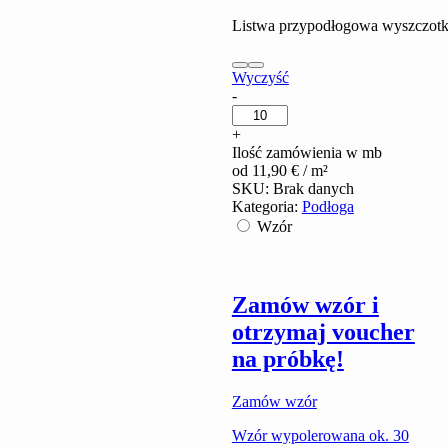
Listwa przypodłogowa wyszczotk
Wyczyść
Labrador
-
Emerald
Pearl
+
quantity
Ilość zamówienia w mb
od
11,90
€
/ m²
SKU:
Brak danych
Kategoria:
Podłoga
Wzór
Zamów wzór i
otrzymaj voucher
na próbkę!
Zamów wzór
Wzór wypolerowana ok. 30