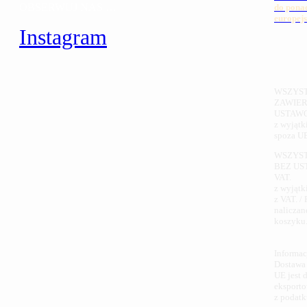
OBSERWUJ NAS …
do pona
europejs
Instagram
WSZYST
ZAWIER
USTAWO
z wyjątk
spoza UE
WSZYST
BEZ U
VAT.
z wyjątk
z VAT. /
naliczan
koszyku
Informac
Dostawa 
UE jest 
eksport
z podatk