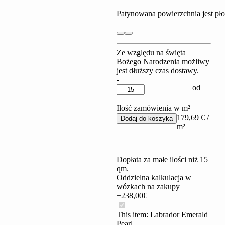
Patynowana powierzchnia jest pło
Ze względu na święta
Bożego Narodzenia możliwy
jest dłuższy czas dostawy.
Labrador
-
od
Emerald
Pearl
+
quantity
Ilość zamówienia w m²
179,69
€
/
Dodaj do koszyka
m²
Dopłata za małe ilości niż 15
qm.
Oddzielna kalkulacja w
wózkach na zakupy
+238,00€
This item:
Labrador Emerald
Pearl