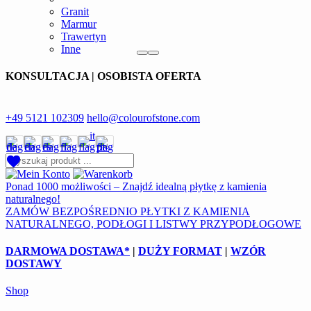
Granit
Marmur
Trawertyn
Inne
KONSULTACJA | OSOBISTA OFERTA
+49 5121 102309
hello@colourofstone.com
Ponad 1000 możliwości – Znajdź idealną płytkę z kamienia
naturalnego!
ZAMÓW BEZPOŚREDNIO PŁYTKI Z KAMIENIA
NATURALNEGO, PODŁOGI I LISTWY PRZYPODŁOGOWE
DARMOWA DOSTAWA*
|
DUŻY FORMAT
|
WZÓR
DOSTAWY
Shop