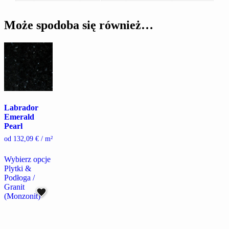
Może spodoba się również…
Labrador
Emerald
Pearl
od
132,09
€
/ m²
Ten
Wybierz opcje
produkt
Plytki &
ma
Podłoga /
wiele
Granit
wariantów.
(Monzonit)
Opcje
można
wybrać
na