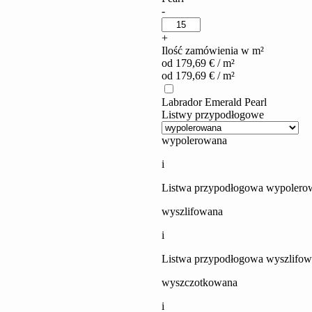
Labrador
-
Emerald
Pearl
+
quantity
Ilość zamówienia w m²
od
179,69
€
/ m²
od
179,69
€
/ m²
Labrador Emerald Pearl
Listwy przypodłogowe
wypolerowana
i
Listwa przypodłogowa wypolerow
wyszlifowana
i
Listwa przypodłogowa wyszlifowa
wyszczotkowana
i