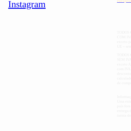
europeu
Instagram
TODOS 
COM IV
exceto pa
UE – sem
TODOS 
SEM IV
exceto 
com IVA.
desconto
calculad
de compr
Informaç
Uma entr
país for
entrega 
isenta d