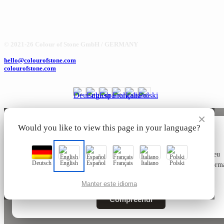
© 2021-26 Colour of Stone GmbH / GERMANY
hello@colourofstone.com
colourofstone.com
×
Would you like to view this page in your language?
🍪
Este site utiliza apenas cookies tecnicamente necessários ao seu
Deutsch
English
Español
Français
Italiano
Polski
funcionamento, sem cookies de rastreio ou de marketing. Mais inform
na nossa
Política de Privacidade
.
Manter este idioma
Compreendi