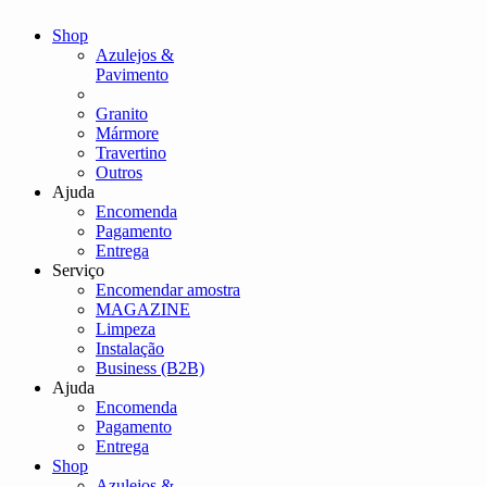
Shop
Azulejos &
Pavimento
Granito
Mármore
Travertino
Outros
Ajuda
Encomenda
Pagamento
Entrega
Serviço
Encomendar amostra
MAGAZINE
Limpeza
Instalação
Business (B2B)
Ajuda
Encomenda
Pagamento
Entrega
Shop
Azulejos &