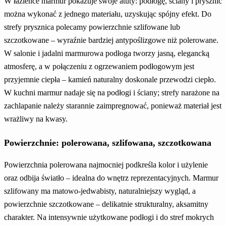
W łazience marmur pokazuje swoje atuty: podłogę, ściany i prysznic
można wykonać z jednego materiału, uzyskując spójny efekt. Do
strefy prysznica polecamy powierzchnie szlifowane lub
szczotkowane – wyraźnie bardziej antypoślizgowe niż polerowane.
W salonie i jadalni marmurowa podłoga tworzy jasną, elegancką
atmosferę, a w połączeniu z ogrzewaniem podłogowym jest
przyjemnie ciepła – kamień naturalny doskonale przewodzi ciepło.
W kuchni marmur nadaje się na podłogi i ściany; strefy narażone na
zachlapanie należy starannie zaimpregnować, ponieważ materiał jest
wrażliwy na kwasy.
Powierzchnie: polerowana, szlifowana, szczotkowana
Powierzchnia polerowana najmocniej podkreśla kolor i użylenie
oraz odbija światło – idealna do wnętrz reprezentacyjnych. Marmur
szlifowany ma matowo-jedwabisty, naturalniejszy wygląd, a
powierzchnie szczotkowane – delikatnie strukturalny, aksamitny
charakter. Na intensywnie użytkowane podłogi i do stref mokrych