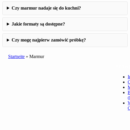
Czy marmur nadaje się do kuchni?
Jakie formaty są dostępne?
Czy mogę najpierw zamówić próbkę?
Startseite
»
Marmur
SERW
I
C
B
(