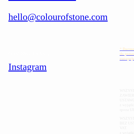
hello@colourofstone.com
*
Darm
OBSERWUJ NAS …
do pona
europejs
Instagram
WSZYST
ZAWIER
USTAWO
z wyjątk
spoza UE
WSZYST
BEZ U
VAT.
z wyjątk