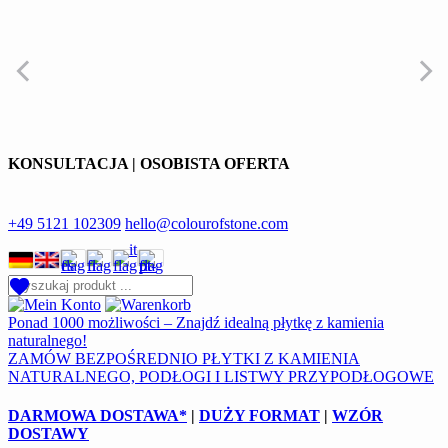
KONSULTACJA | OSOBISTA OFERTA
+49 5121 102309
hello@colourofstone.com
Ponad 1000 możliwości – Znajdź idealną płytkę z kamienia
naturalnego!
ZAMÓW BEZPOŚREDNIO PŁYTKI Z KAMIENIA
NATURALNEGO, PODŁOGI I LISTWY PRZYPODŁOGOWE
DARMOWA DOSTAWA*
|
DUŻY FORMAT
|
WZÓR
DOSTAWY