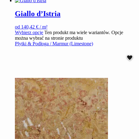
Giallo d’Istria
od
140,42
€
/ m²
Wybierz opcje
Ten produkt ma wiele wariantów. Opcje
można wybrać na stronie produktu
Plytki & Podłoga / Marmur (Limestone)