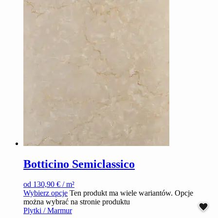
Botticino Semiclassico
od
130,90
€
/ m²
Wybierz opcje
Ten produkt ma wiele wariantów. Opcje
można wybrać na stronie produktu
Plytki / Marmur