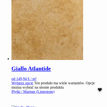
Giallo Atlantide
od
149,94
€
/ m²
Wybierz opcje
Ten produkt ma wiele wariantów. Opcje
można wybrać na stronie produktu
Plytki / Marmur (Limestone)