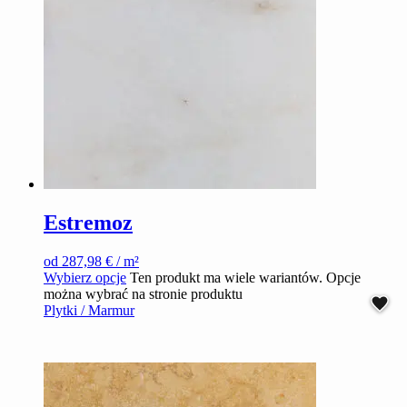
Estremoz
od
287,98
€
/ m²
Wybierz opcje
Ten produkt ma wiele wariantów. Opcje
można wybrać na stronie produktu
Plytki / Marmur