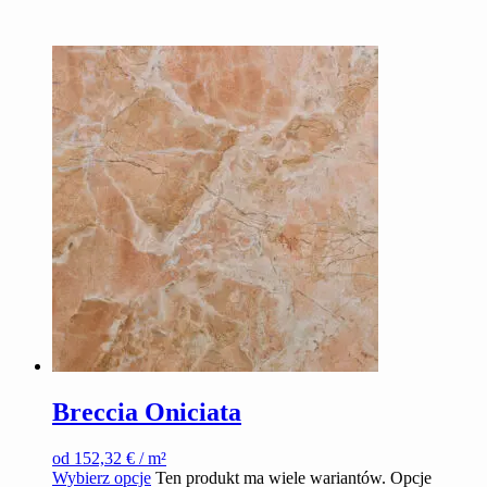
Breccia Oniciata
od
152,32
€
/ m²
Wybierz opcje
Ten produkt ma wiele wariantów. Opcje