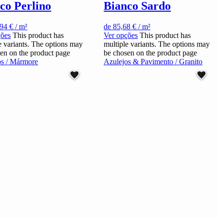
co Perlino
Bianco Sardo
,94
€
/ m²
de
85,68
€
/ m²
ções
This product has
Ver opções
This product has
e variants. The options may
multiple variants. The options may
en on the product page
be chosen on the product page
os / Mármore
Azulejos & Pavimento / Granito