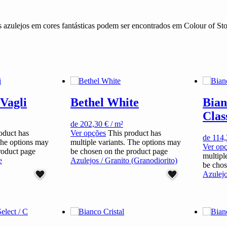
s azulejos em cores fantásticas podem ser encontrados em Colour of St
Vagli
Bethel White
Bian
Clas
de
202,30
€
/ m²
oduct has
Ver opções
This product has
de
114
The options may
multiple variants. The options may
Ver op
roduct page
be chosen on the product page
multipl
e
Azulejos / Granito (Granodiorito)
be chos
Azulej