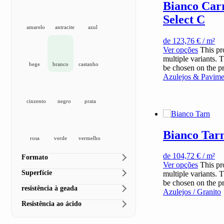
Bianco Car
Select C
amarelo
antracite
azul
de
123,76
€
/ m²
Ver opções
This pr
multiple variants. 
bege
branco
castanho
be chosen on the p
Azulejos & Pavime
cinzento
negro
prata
Bianco Tar
rosa
verde
vermelho
de
104,72
€
/ m²
Formato
Ver opções
This pr
Superfície
multiple variants. 
be chosen on the p
resistência à geada
Azulejos / Granito
Resistência ao ácido