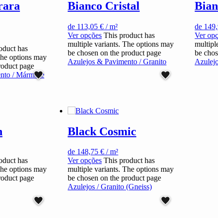
rara
Bianco Cristal
Bian
de
113,05
€
/ m²
de
149
Ver opções
This product has
Ver op
multiple variants. The options may
multipl
oduct has
be chosen on the product page
be chos
The options may
Azulejos & Pavimento / Granito
Azulej
roduct page
nto / Mármore
n
Black Cosmic
de
148,75
€
/ m²
oduct has
Ver opções
This product has
The options may
multiple variants. The options may
roduct page
be chosen on the product page
Azulejos / Granito (Gneiss)