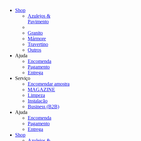
Shop
Azulejos &
Pavimento
Granito
Mármore
Travertino
Outros
Ajuda
Encomenda
Pagamento
Entrega
Serviço
Encomendar amostra
MAGAZINE
Limpeza
Instalação
Business (B2B)
Ajuda
Encomenda
Pagamento
Entrega
Shop
Azulejos &