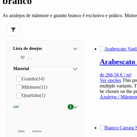
branco
As azulejos de mármore e granito branco é exclusivo e prático. Muito
Lista de desejos
(0)
Arabescato 
Material
de
266,56
€
/ m²
Granito
(14)
Ver opções
This pr
multiple variants. 
Mármore
(11)
be chosen on the p
Quartzito
(1)
Azulejos / Mármor
cor
1
claro
escuro