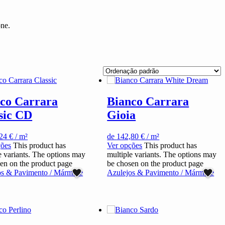
one.
co Carrara
Bianco Carrara
sic CD
Gioia
,24
€
/ m²
de
142,80
€
/ m²
ções
This product has
Ver opções
This product has
e variants. The options may
multiple variants. The options may
en on the product page
be chosen on the product page
os & Pavimento / Mármore
Azulejos & Pavimento / Mármore