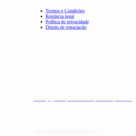
Informação legal
Termos e Condições
Renúncia legal
Política de privacidade
Direito de retractação
*
Entrega gratuita
para mais de 20 países europeus
.. mais
TODOS OS PREÇOS COM IVA LEGAL.