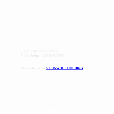
Colour of Stone GmbH
Hildesheim – GERMANY
Unternehmen der
STEINWOLF HOLDING
Beratung |
PERSÖNLICHES ANGEBOT