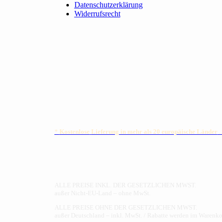
Datenschutzerklärung
Widerrufsrecht
*
Kostenlose
Lieferung in mehr als 20 europäische Länder
.
ALLE PREISE INKL. DER GESETZLICHEN MWST.
außer Nicht-EU-Land – ohne MwSt.
ALLE PREISE OHNE DER GESETZLICHEN MWST.
außer Deutschland – inkl. MwSt. / Rabatte werden im Warenko