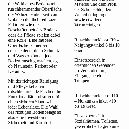
die Wahl eines Bodens mit
Material und dem Profil
rutschhemmender Oberfläche
der Schuhsohle, den
die Wahrscheinlichkeit von
Wetterbedingungen
Unfällen deutlich reduzieren.
sowie etwaigen
Faktoren wie die
Verunreinigen.
Beschaffenheit des Bodens
oder die Pflege spielen dabei
Rutschhemmklasse R9 –
eine Rolle. Eine saubere
Neigungswinkel 6 bis 10
Oberfläche ist hierbei
Grad
entscheidend, denn Schmutz
und Wasser können jeden
Einsatzbereich in
Boden rutschig machen, egal
öffentlichen Gebäuden
ob Naturstein, Parkett oder
im Verkaufsraum,
Keramik.
Eingangsbereich,
Treppen
Mit der richtigen Reinigung
und Pflege behalten
rutschhemmende Flächen ihre
Rutschhemmklasse R10
Funktionalität und sorgen für
– Neigungswinkel >10
einen sicheren Stand – in
bis 19 Grad
jeder Lebenslage. Die Wahl
des richtigen Bodenbelags ist
Einsatzbereich in
also eine Investition in
Sozialräumen, Toiletten,
Sicherheit und Komfort.
gewerbliche Lagerräume