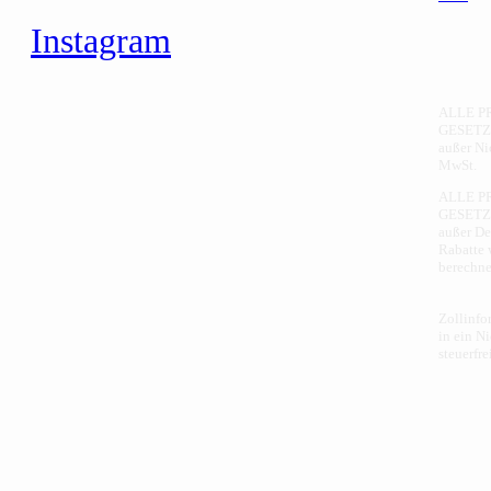
Instagram
ALLE PR
GESETZ
außer Ni
MwSt.
ALLE P
GESETZ
außer De
Rabatte
berechne
Zollinfo
in ein N
steuerfr