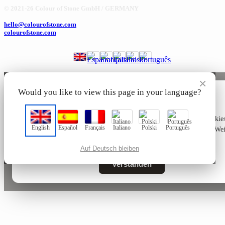
© 2021-26 Colour of Stone GmbH / GERMANY
hello@colourofstone.com
colourofstone.com
×
Would you like to view this page in your language?
🍪
Diese Website verwendet ausschließlich technisch notwendige Cookies
English
Español
Français
Italiano
Polski
Português
den Betrieb der Seite – keine Tracking- oder Marketing-Cookies. Wei
Informationen in unserer
Datenschutzerklärung
.
Auf Deutsch bleiben
Verstanden