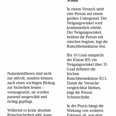
Schuh
In einem Versuch steht
eine Person auf einem
geölten Untergrund. Der
Neigungswinkel wird
kontinuierlich erhöht.
Der Neigungswinkel,
beidem die Person mit
rutschen beginnt, legt die
Rutschhemmklasse fest.
Bis 10 Grad entspricht
der Klasse R9, ein
Neigungswinkel über 35
Grad definiert die
Natursteinfliesen sind nicht
höchste
nur stilvoll, sondern können
Rutschhemmklasse R13.
auch einen wichtigen Beitrag
Damit die Versuche
zur Sicherheit leisten –
vergleichbar bleiben,
vorausgesetzt, sie werden
trägt die Person
passend ausgewählt und
Schutzschuhe.
richtig gepflegt.
In der Praxis hängt die
Während es keine absolute
Wirkung von weiteren
Rutschsicherheit gibt, kann
Faktoren ab, wie dem