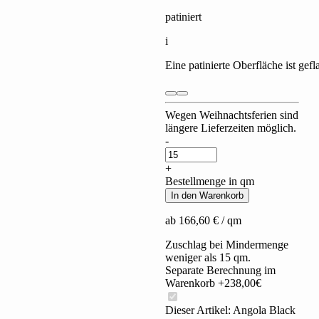
patiniert
i
Eine patinierte Oberfläche ist gef
Wegen Weihnachtsferien sind
längere Lieferzeiten möglich.
Angola
-
Black
quantity
+
Bestellmenge in qm
In den Warenkorb
ab
166,60
€
/ qm
Zuschlag bei Mindermenge
weniger als 15 qm.
Separate Berechnung im
Warenkorb +238,00€
Dieser Artikel:
Angola Black