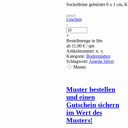
Sockelleiste gebürstet 8 x 1 cm, K
Löschen
Angola
-
Black
quantity
+
Bestellmenge in lfm
ab
11,90
€
/ qm
Artikelnummer:
n. v.
Kategorie:
Bodenplatten
Schlagwort:
Angola Silver
Muster
Muster bestellen
und einen
Gutschein sichern
im Wert des
Musters!