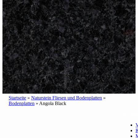
Startseite
»
Naturstein Fliesen und Bodenplatten
»
Bodenplatten
»
Angola Black
SERVI
V
R
M