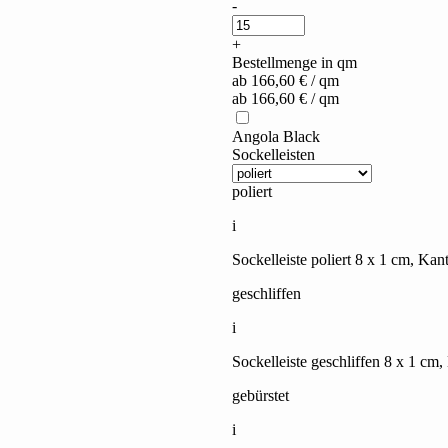
Angola
-
Black
quantity
+
Bestellmenge in qm
ab
166,60
€
/ qm
ab
166,60
€
/ qm
Angola Black
Sockelleisten
poliert
i
Sockelleiste poliert 8 x 1 cm, Kant
geschliffen
i
Sockelleiste geschliffen 8 x 1 cm,
gebürstet
i