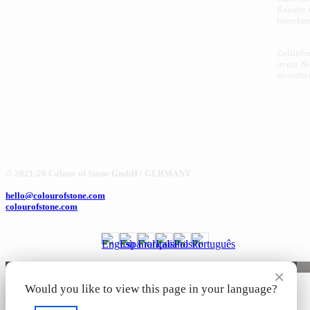
Rabatte
berechne
Zollinfo
in ein N
steuerfr
© 2021-26 Colour of Stone GmbH / GERMANY
hello@colourofstone.com
colourofstone.com
×
Would you like to view this page in your language?
🍪