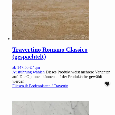
Travertino Romano Classico
(gespachtelt)
ab
147,56
€
/ qm
Ausführung wählen
Dieses Produkt weist mehrere Varianten
auf. Die Optionen können auf der Produktseite gewählt
werden
Fliesen & Bodenplatten / Travertin