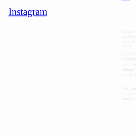
Instagram
ALLE PR
GESETZ
außer Ni
MwSt.
ALLE P
GESETZ
außer De
Rabatte
berechne
Zollinfo
in ein N
steuerfr