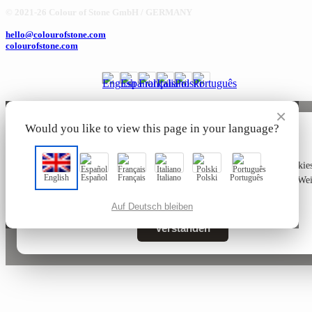
© 2021-26 Colour of Stone GmbH / GERMANY
hello@colourofstone.com
colourofstone.com
×
Would you like to view this page in your language?
🍪
Diese Website verwendet ausschließlich technisch notwendige Cookies
English
Español
Français
Italiano
Polski
Português
den Betrieb der Seite – keine Tracking- oder Marketing-Cookies. Wei
Informationen in unserer
Datenschutzerklärung
.
Auf Deutsch bleiben
Verstanden